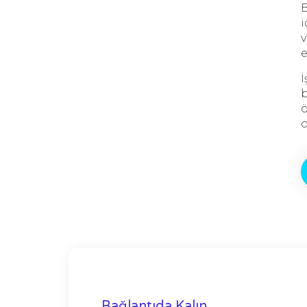
B
i
v
e
İ
b
ö
o
Bağlantıda Kalın