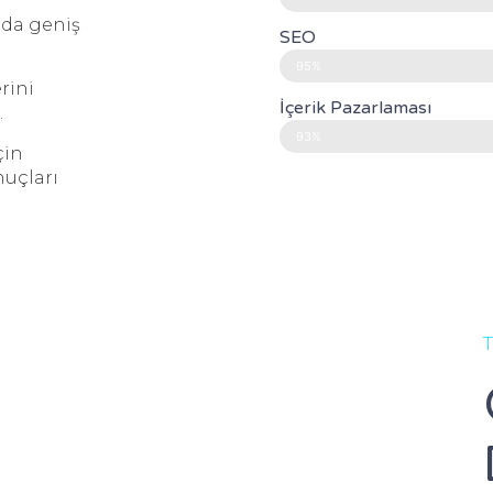
nda geniş
SEO
95%
rini
İçerik Pazarlaması
.
93%
çin
nuçları
T